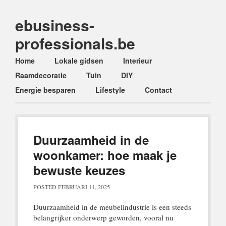
ebusiness-
professionals.be
Main menu
Skip
Home
Lokale gidsen
Interieur
to
Raamdecoratie
Tuin
DIY
content
Energie besparen
Lifestyle
Contact
Duurzaamheid in de
woonkamer: hoe maak je
bewuste keuzes
POSTED
FEBRUARI 11, 2025
Duurzaamheid in de meubelindustrie is een steeds
belangrijker onderwerp geworden, vooral nu