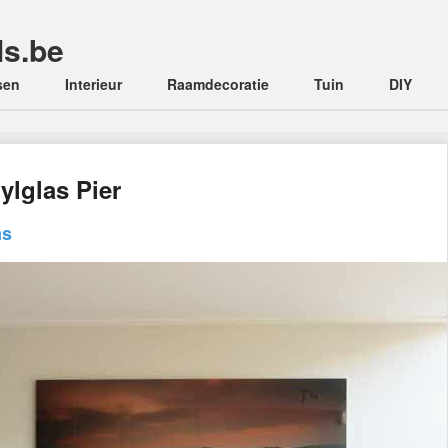
ls.be
sen
Interieur
Raamdecoratie
Tuin
DIY
ylglas Pier
as