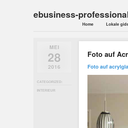
ebusiness-professiona
Main menu
Skip
Home
Lokale gid
to
content
MEI
28
Foto auf Acr
Foto auf acrylgl
2016
CATEGORIZED:
INTERIEUR