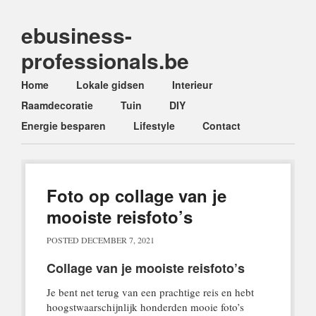
ebusiness-
professionals.be
Main menu
Skip
Home
Lokale gidsen
Interieur
to
Raamdecoratie
Tuin
DIY
content
Energie besparen
Lifestyle
Contact
Foto op collage van je
mooiste reisfoto’s
POSTED
DECEMBER 7, 2021
Collage van je mooiste reisfoto’s
Je bent net terug van een prachtige reis en hebt
hoogstwaarschijnlijk honderden mooie foto’s