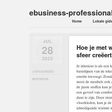
ebusiness-professiona
Main menu
Skip
Home
Lokale gid
to
content
JUL
28
Hoe je met 
sfeer creëert
2025
Je interieur is als ee
basislijnen van de teke
CATEGORIZED:
emotie toevoegt. Zonde
INTERIEUR
mooi de meubels ook zi
de juiste stoffen kun j
een gevoel van comfort
duur te zijn. Door str
vloerkleden, kun je de
uitnodigende warmte i