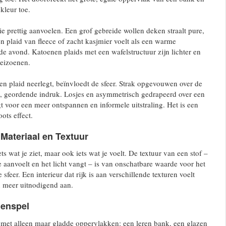
 kleur toe.
ie prettig aanvoelen. Een grof gebreide wollen deken straalt pure,
en plaid van fleece of zacht kasjmier voelt als een warme
 avond. Katoenen plaids met een wafelstructuur zijn lichter en
seizoenen.
n plaid neerlegt, beïnvloedt de sfeer. Strak opgevouwen over de
e, geordende indruk. Losjes en asymmetrisch gedrapeerd over een
 voor een meer ontspannen en informele uitstraling. Het is een
ots effect.
Materiaal en Textuur
ets wat je ziet, maar ook iets wat je voelt. De textuur van een stof –
aanvoelt en het licht vangt – is van onschatbare waarde voor het
sfeer. Een interieur dat rijk is aan verschillende texturen voelt
en meer uitnodigend aan.
menspel
 met alleen maar gladde oppervlakken: een leren bank, een glazen