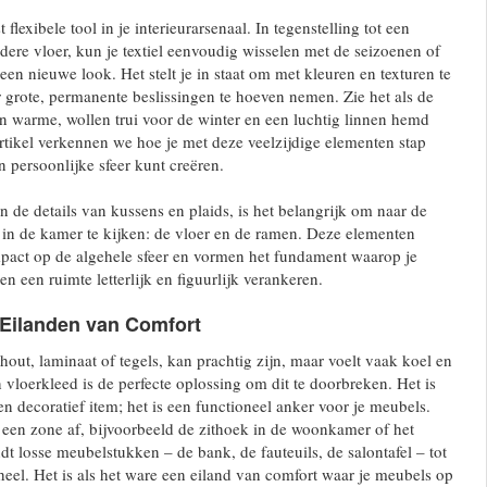
flexibele tool in je interieurarsenaal. In tegenstelling tot een
ere vloer, kun je textiel eenvoudig wisselen met de seizoenen of
een nieuwe look. Het stelt je in staat om met kleuren en texturen te
grote, permanente beslissingen te hoeven nemen. Zie het als de
en warme, wollen trui voor de winter en een luchtig linnen hemd
artikel verkennen we hoe je met deze veelzijdige elementen stap
 persoonlijke sfeer kunt creëren.
in de details van kussens en plaids, is het belangrijk om naar de
 in de kamer te kijken: de vloer en de ramen. Deze elementen
act op de algehele sfeer en vormen het fundament waarop je
 een ruimte letterlijk en figuurlijk verankeren.
 Eilanden van Comfort
hout, laminaat of tegels, kan prachtig zijn, maar voelt vaak koel en
 vloerkleed is de perfecte oplossing om dit te doorbreken. Het is
n decoratief item; het is een functioneel anker voor je meubels.
een zone af, bijvoorbeeld de zithoek in de woonkamer of het
dt losse meubelstukken – de bank, de fauteuils, de salontafel – tot
el. Het is als het ware een eiland van comfort waar je meubels op