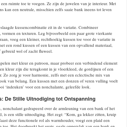
 een ruimte toe te voegen. Ze zijn de juwelen van je interieur. Met
s kan een neutrale, misschien zelfs saaie bank ineens tot leven
slaagde kussencombinatie zit in de variatie. Combineer
, vormen en texturen. Leg bijvoorbeeld een paar grote vierkante
raan, voeg een kleiner, rechthoekig kussen toe voor de variatie in
met een rond kussen of een kussen van een opvallend materiaal,
f gebreid wol of zacht fluweel.
spelen met kleur en patroon, maar probeer een verbindend element
en kleur zijn die terugkomt in je vloerkleed, de gordijnen of een
 Zo zorg je voor harmonie, zelfs met een eclectische mix van
 ook van belang. Een kussen met een donzen of veren vulling voelt
oi ‘indeuken’ voor een nonchalante, geleefde look.
: De Stille Uitnodiging tot Ontspanning
n, nonchalant gedrapeerd over de armleuning van een bank of het
 is een stille uitnodiging. Het zegt: “Kom, ga lekker zitten, kruip
aast deze functionele rol als warmhouder, voegt een plaid een
ag toe. Het doorbreekt het grote, egale oppervlak van een bank en