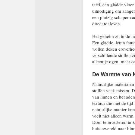
tafel, een gladde vloer
uitnodiging om aanger
een pluizig schapenvac
direct tot leven.
Het geheim zit in de m
Een gladde, leren faut
wollen deken eroverhe
verschillende stoffen 
alleen je ogen, maar o
De Warmte van Na
Natuurlijke materialen
stoffen vaak missen. D
van linnen en het ade
textuur die met de tij
natuurlijke manier kre
voelt niet alleen warm a
Door te investeren in k
buitenwereld naar binn