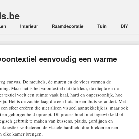
ls.be
sen
Interieur
Raamdecoratie
Tuin
DIY
woontextiel eenvoudig een warme
n leeg canvas. De meubels, de muren en de vloer vormen de
ning. Maar het is het woontextiel dat de kleur, de diepte en de
r textiel voelt een ruimte vaak kaal, hard en onpersoonlijk, hoe
jn. Het is de zachte laag die een huis in een thuis verandert. Met
e een sfeer creëren die niet alleen visueel aantrekkelijk is, maar ook
 en geborgenheid oproept. Dit proces hoeft niet ingewikkeld of
ategisch gebruik te maken van kussens, plaids, gordijnen en
 akoestiek verbeteren, de visuele hardheid doorbreken en een
n elke kamer brengen.