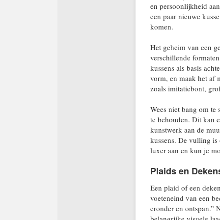
en persoonlijkheid aan
een paar nieuwe kussen
komen.
Het geheim van een ge
verschillende formaten
kussens als basis achte
vorm, en maak het af 
zoals imitatiebont, gro
Wees niet bang om te 
te behouden. Dit kan e
kunstwerk aan de muur.
kussens. De vulling is
luxer aan en kun je mo
Plaids en Dekens
Een plaid of een deke
voeteneind van een bed,
eronder en ontspan.” N
belangrijke visuele la