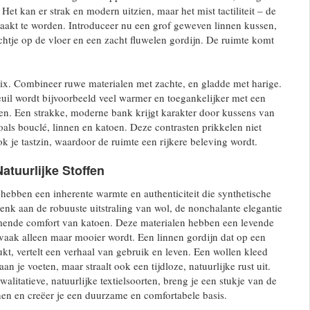
. Het kan er strak en modern uitzien, maar het mist tactiliteit – de
aakt te worden. Introduceer nu een grof geweven linnen kussen,
htje op de vloer en een zacht fluwelen gordijn. De ruimte komt
ix. Combineer ruwe materialen met zachte, en gladde met harige.
euil wordt bijvoorbeeld veel warmer en toegankelijker met een
en. Een strakke, moderne bank krijgt karakter door kussens van
zoals bouclé, linnen en katoen. Deze contrasten prikkelen niet
ok je tastzin, waardoor de ruimte een rijkere beleving wordt.
tuurlijke Stoffen
 hebben een inherente warmte en authenticiteit die synthetische
enk aan de robuuste uitstraling van wol, de nonchalante elegantie
mende comfort van katoen. Deze materialen hebben een levende
d vaak alleen maar mooier wordt. Een linnen gordijn dat op een
ukt, vertelt een verhaal van gebruik en leven. Een wollen kleed
an je voeten, maar straalt ook een tijdloze, natuurlijke rust uit.
walitatieve, natuurlijke textielsoorten, breng je een stukje van de
en en creëer je een duurzame en comfortabele basis.