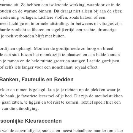
 warmte uit. Ze hebben een isolerende werking, waardoor ze in de
ouden en de warmte binnen. Dit draagt niet alleen bij aan de sfeer,
erekening verlagen. Lichtere stoffen, zoals katoen of een
eer luchtige en informele uitstraling. In-betweens of vitrages zijn
arde zonlicht te filteren en tegelijkertijd een zachte, dromerige
l je toch verbonden blijft met buiten.
gordijnen ophangt. Monteer de gordijnroede zo hoog en breed
e een stuk boven het raamkozijn te plaatsen en aan beide kanten
ken je ramen en de hele ruimte groter en statiger. Laat de gordijnen
of zelfs iets langer voor een nonchalant, royaal effect.
Banken, Fauteuils en Bedden
vloer en ramen is gelegd, kun je je richten op de plekken waar je
 de bank, je favoriete leesstoel of je bed. Dit zijn de meubelstukken
 gaan zitten, te liggen en tot rust te komen. Textiel speelt hier een
n van die uitnodiging.
soonlijke Kleuraccenten
 wel de eenvoudigste, snelste en meest betaalbare manier om sfeer