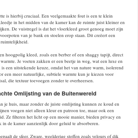
e is hierbij cruciaal. Een veelgemaakte fout is een te klein
kleedje in het midden van de kamer kan de ruimte juist kleiner en
jken. De vuistregel is dat het vloerkleed groot genoeg moet zijn
 voorpoten van je bank en stoelen erop staan. Dit creëert een
ruimtelijkheid.
en hoogpolig kleed, zoals een berber of een shaggy tapijt, direct
 warmte. Je voeten zakken er een beetje in weg, wat een luxe en
 is een uitstekende keuze, omdat het van nature warm, isolerend
oor een meer natuurlijke, subtiele warmte kun je kiezen voor
sisal, die textuur toevoegen zonder te overheersen.
achte Omlijsting van de Buitenwereld
 je huis, maar zonder de juiste omlijsting kunnen ze koud en
jnen voegen niet alleen kleur en patroon toe, maar ook een
id. Ze filteren het licht op een mooie manier, bieden privacy en
k in de kamer aanzienlijk door geluid te absorberen.
epaalt de sfeer. Zware, weelderige stoffen zoals velours of dik