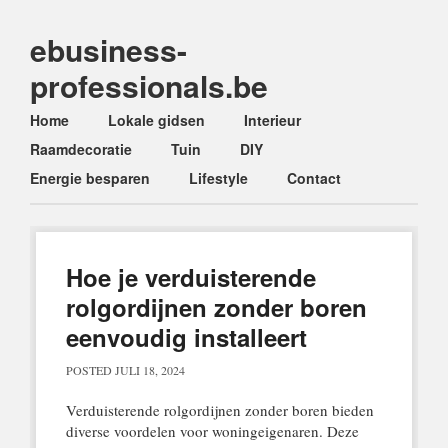
ebusiness-
professionals.be
Main menu
Skip
Home
Lokale gidsen
Interieur
to
Raamdecoratie
Tuin
DIY
content
Energie besparen
Lifestyle
Contact
Hoe je verduisterende
rolgordijnen zonder boren
eenvoudig installeert
POSTED
JULI 18, 2024
Verduisterende rolgordijnen zonder boren bieden
diverse voordelen voor woningeigenaren. Deze