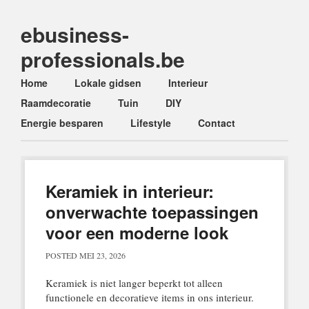
ebusiness-
professionals.be
Main menu
Skip
Home
Lokale gidsen
Interieur
to
Raamdecoratie
Tuin
DIY
content
Energie besparen
Lifestyle
Contact
Keramiek in interieur:
onverwachte toepassingen
voor een moderne look
POSTED
MEI 23, 2026
Keramiek is niet langer beperkt tot alleen
functionele en decoratieve items in ons interieur.