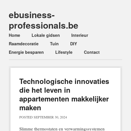
ebusiness-
professionals.be
Main menu
Skip
Home
Lokale gidsen
Interieur
to
Raamdecoratie
Tuin
DIY
content
Energie besparen
Lifestyle
Contact
Technologische innovaties
die het leven in
appartementen makkelijker
maken
POSTED
SEPTEMBER 30, 2024
Slimme thermostaten en verwarmingssystemen